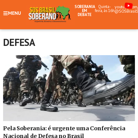
SOBERANIA
Quinta-
youtube.com
EM
feira, às 16h
@SOSBrasil
MENU
DEBATE
DEFESA
Pela Soberania: é urgente uma Conferência
Nacional de Defesa no Brasil