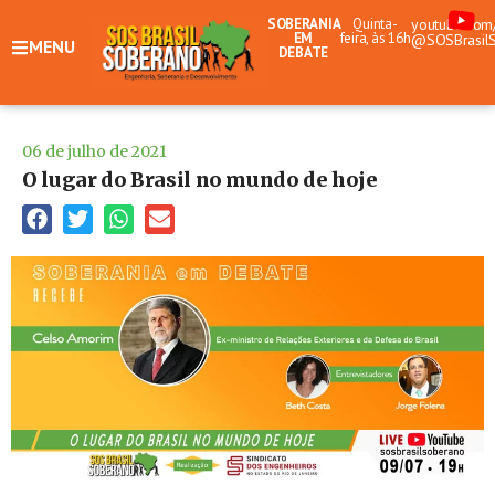
SOBERANIA
Quinta-
youtube.com
EM
feira, às 16h
@SOSBrasil
MENU
DEBATE
06 de julho de 2021
O lugar do Brasil no mundo de hoje