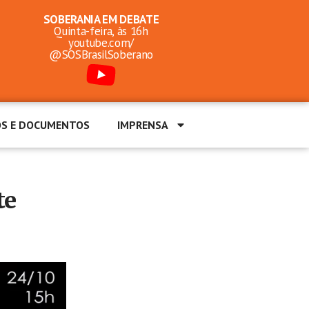
SOBERANIA EM DEBATE
Quinta-feira, às 16h
youtube.com/
@SOSBrasilSoberano
OS E DOCUMENTOS
IMPRENSA
te