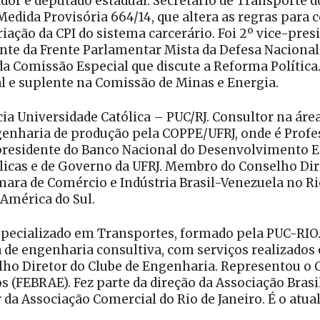
dor e deputado estadual. Secretário de Transporte do
 Medida Provisória 664/14, que altera as regras para
riação da CPI do sistema carcerário. Foi 2º vice-pr
ente da Frente Parlamentar Mista da Defesa Nacional
da Comissão Especial que discute a Reforma Política
l e suplente na Comissão de Minas e Energia.
ia Universidade Católica – PUC/RJ. Consultor na ár
enharia de produção pela COPPE/UFRJ, onde é Prof
e-presidente do Banco Nacional do Desenvolvimento 
blicas e de Governo da UFRJ. Membro do Conselho Dir
mara de Comércio e Indústria Brasil-Venezuela no Ri
América do Sul.
pecializado em Transportes, formado pela PUC-RIO. 
de engenharia consultiva, com serviços realizados e
elho Diretor do Clube de Engenharia. Representou o 
s (FEBRAE). Fez parte da direção da Associação Bras
da Associação Comercial do Rio de Janeiro. É o atua