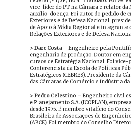
Federal (PT/SP) no 4º mandato. Foi verea
vice-líder do PT na Câmara e relator da
auxílio-doença. Foi autor do pedido de c
Exteriores e de Defesa Nacional; presid
de Apoio à Mídia Regional e integrante 
Relações Exteriores e de Defesa Naciona
> Darc Costa
– Engenheiro pela Pontifíc
engenharia de produção. Doutor em eng
cursos de Estratégia Nacional. Foi vic
Conferencista da Escola de Políticas Pú
Estratégicos (CEBRES). Presidente da Câ
das Câmaras de Comércio e Indústria da 
> Pedro Celestino
– Engenheiro civil es
e Planejamento S.A. (ICOPLAN), empresa 
desde 1975. É membro vitalício do Cons
Brasileira de Associações de Engenheiro
(ABCE). Foi membro do Conselho Diretor 