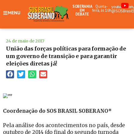
SOBERANIA
Quinta-
youtube.com
EM
feira, às 16h
@SOSBrasil
MENU
DEBATE
24 de maio de 2017
União das forças políticas para formação de
um governo de transição e para garantir
eleições diretas já!
Coordenação do SOS BRASIL SOBERANO*
Pela análise dos acontecimentos no país, desde
outubro de 2014 (do final do segundo turnoda