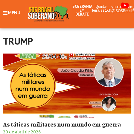
SOBERANIA
Quinta-
youtube.com
EM
feira, às 16h
@SOSBrasil
MENU
DEBATE
TRUMP
As táticas militares num mundo em guerra
20 de abril de 2026