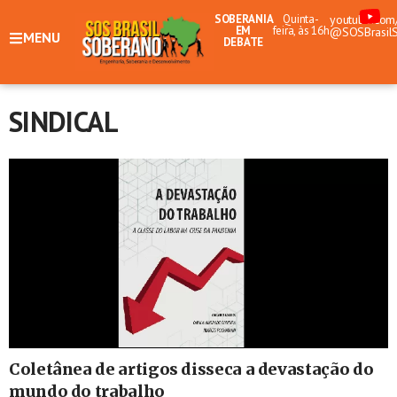
SOBERANIA
Quinta-
youtube.com
EM
feira, às 16h
@SOSBrasil
MENU
DEBATE
SINDICAL
Coletânea de artigos disseca a devastação do
mundo do trabalho