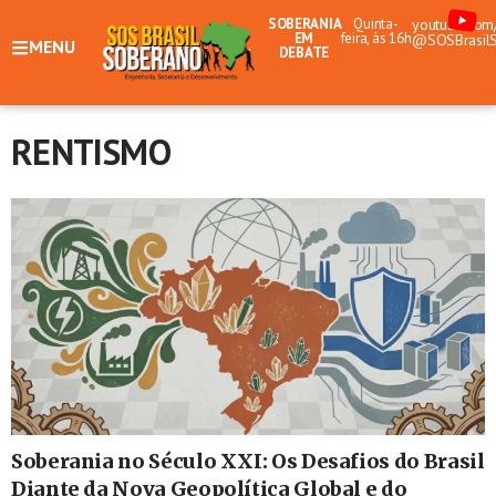
SOBERANIA
Quinta-
youtube.com
EM
feira, às 16h
@SOSBrasil
MENU
DEBATE
RENTISMO
Soberania no Século XXI: Os Desafios do Brasil
Diante da Nova Geopolítica Global e do