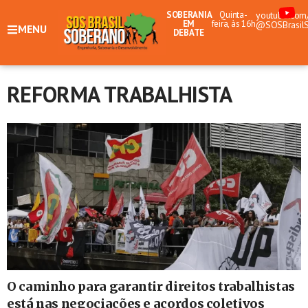
SOBERANIA
Quinta-
youtube.com
EM
feira, às 16h
@SOSBrasil
MENU
DEBATE
REFORMA TRABALHISTA
O caminho para garantir direitos trabalhistas
está nas negociações e acordos coletivos