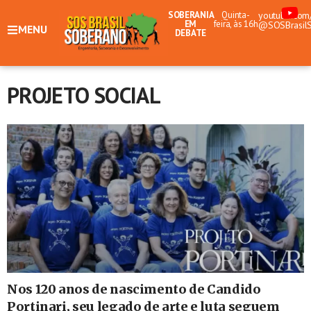
SOBERANIA
Quinta-
youtube.com
EM
feira, às 16h
@SOSBrasil
MENU
DEBATE
PROJETO SOCIAL
Nos 120 anos de nascimento de Candido
Portinari, seu legado de arte e luta seguem