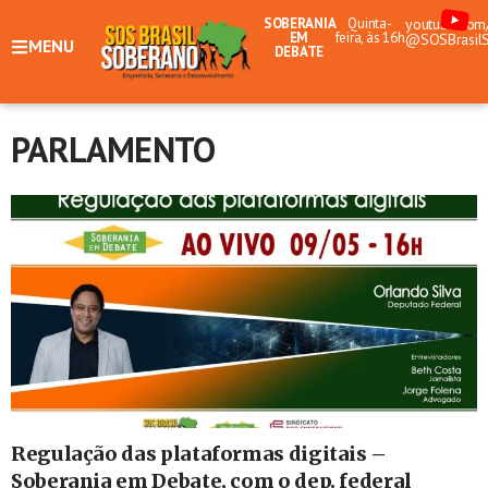
SOBERANIA
Quinta-
youtube.com
EM
feira, às 16h
@SOSBrasil
MENU
DEBATE
PARLAMENTO
Regulação das plataformas digitais –
Soberania em Debate, com o dep. federal