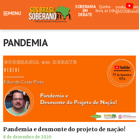
SOBERANIA
Quinta-
youtube.com
EM
feira, às 16h
@SOSBrasil
MENU
DEBATE
PANDEMIA
Pandemia e desmonte do projeto de nação!
8 de dezembro de 2020