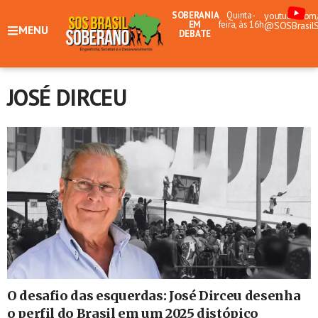
SOBERANIA
Quinta-
youtube.com
EM
feira, às 16h
@SOSBrasil
MENU
DEBATE
JOSÉ DIRCEU
O desafio das esquerdas: José Dirceu desenha
o perfil do Brasil em um 2025 distópico