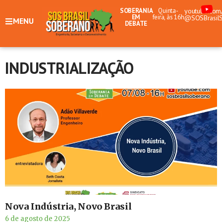
SOBERANIA
Quinta-
youtube.com
EM
feira, às 16h
@SOSBrasil
MENU
DEBATE
INDUSTRIALIZAÇÃO
Nova Indústria, Novo Brasil
6 de agosto de 2025