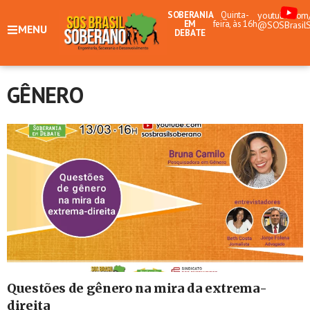
SOBERANIA
Quinta-
youtube.com
EM
feira, às 16h
@SOSBrasil
MENU
DEBATE
GÊNERO
Questões de gênero na mira da extrema-
direita