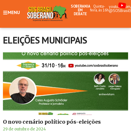
SOBERANIA
Quinta-
youtube.com
EM
feira, às 16h
@SOSBrasil
MENU
DEBATE
ELEIÇÕES MUNICIPAIS
O novo cenário político pós-eleições
29 de outubro de 2024