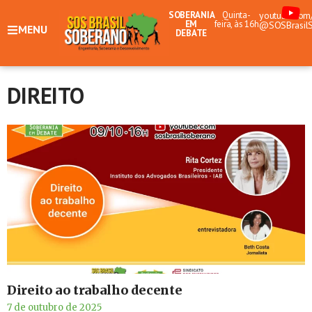
SOBERANIA
Quinta-
youtube.com
EM
feira, às 16h
@SOSBrasil
MENU
DEBATE
DIREITO
Direito ao trabalho decente
7 de outubro de 2025