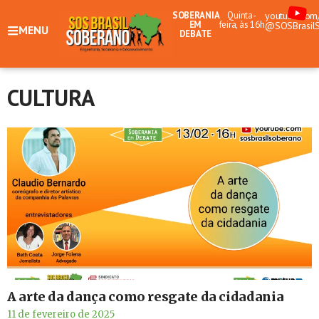
SOBERANIA
Quinta-
youtube.com
EM
feira, às 16h
@SOSBrasil
MENU
DEBATE
CULTURA
A arte da dança como resgate da cidadania
11 de fevereiro de 2025