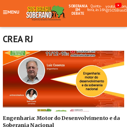
SOBERANIA
Quinta-
youtube.com
EM
feira, às 16h
@SOSBrasil
MENU
DEBATE
CREA RJ
Engenharia: Motor do Desenvolvimento e da
Soberania Nacional