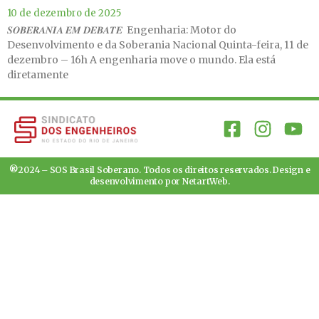
10 de dezembro de 2025
𝑺𝑶𝑩𝑬𝑹𝑨𝑵𝑰𝑨 𝑬𝑴 𝑫𝑬𝑩𝑨𝑻𝑬 ️️ Engenharia: Motor do
Desenvolvimento e da Soberania Nacional Quinta-feira, 11 de
dezembro – 16h A engenharia move o mundo. Ela está
diretamente
®2024 – SOS Brasil Soberano. Todos os direitos reservados. Design e
desenvolvimento por
NetartWeb
.