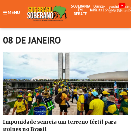
SOBERANIA
Quinta-
youtube.com
EM
feira, às 16h
@SOSBrasil
MENU
DEBATE
08 DE JANEIRO
Impunidade semeia um terreno fértil para
golpes no Brasil