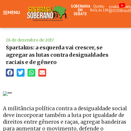
SOBERANIA
Quinta-
youtube.com
EM
feira, às 16h
@SOSBrasil
MENU
DEBATE
18 de dezembro de 2017
Spartakus: a esquerda vai crescer, se
agregar as lutas contra desigualdades
raciais e de gênero
A militância política contra a desigualdade social
deve incorporar também a luta por igualdade de
direitos entre gêneros e raças, agregar bandeiras
para aumentar o movimento, defende o