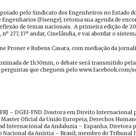
oiado pelo Sindicato dos Engenheiros no Estado do 
de Engenharios (Fisenge), retoma sua agenda de enc
eflexão de temas nacionais. A primeira edição de 201
nº 277, 17º andar, Cinelândia, e vai abordar o sistema
ine Proner e Rubens Casara, com mediação da jornal
ximada de 1h30min, o debate será transmitido pela 
 a perguntas que cheguem pelo www.facebook.com/so
UFRJ – DGEI-FND. Doutora em Direito Internacional p
 Master Oficial da União Europeia, Derechos Humano
ad Internacional da Andaluzia – Espanha. Diretora p
 Nacional da Anistia – Brasil; membro do Tribunal I