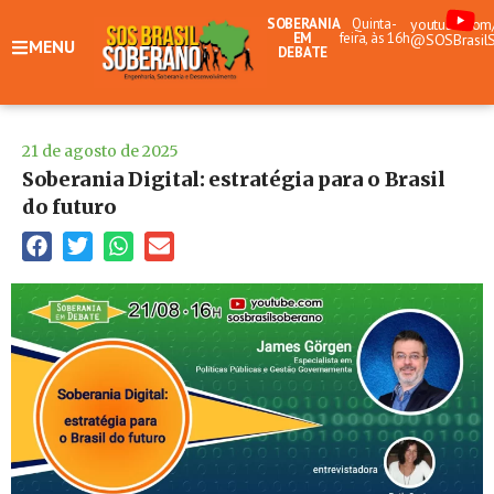
SOBERANIA
Quinta-
youtube.com
EM
feira, às 16h
@SOSBrasil
MENU
DEBATE
21 de agosto de 2025
Soberania Digital: estratégia para o Brasil
do futuro