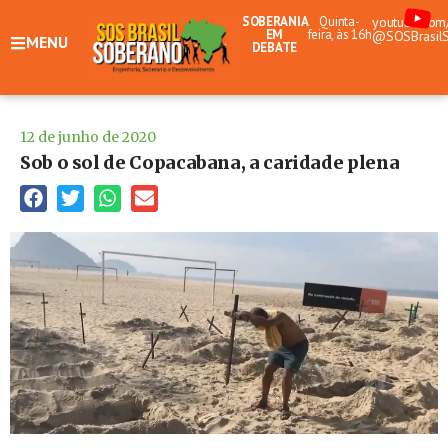
SOBERANIA
Quinta-
youtube.com
EM
feira, às 16h
@SOSBrasil
MENU
DEBATE
12 de junho de 2020
Sob o sol de Copacabana, a caridade plena