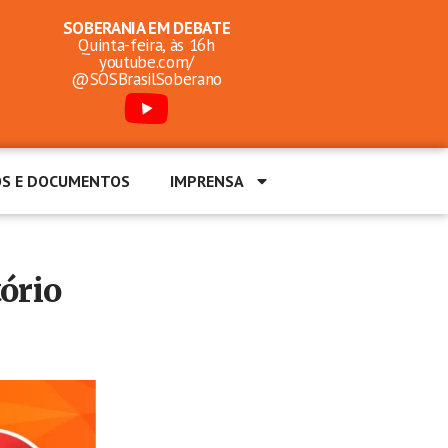
SOBERANIA EM DEBATE
Quinta-feira, às 16h
youtube.com/
@SOSBrasilSoberano
OS E DOCUMENTOS
IMPRENSA
tório