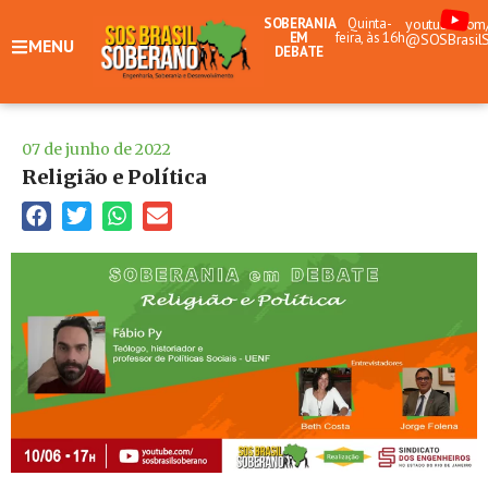
SOBERANIA
Quinta-
youtube.com
EM
feira, às 16h
@SOSBrasil
MENU
DEBATE
07 de junho de 2022
Religião e Política