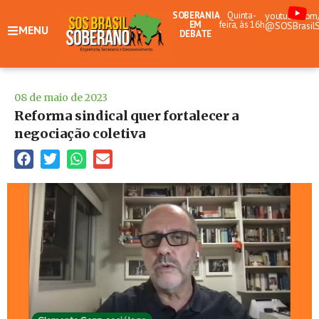
SOBERANIA
Quinta-
youtube.com
EM
feira, às 16h
@SOSBrasil
MENU
DEBATE
08 de maio de 2023
Reforma sindical quer fortalecer a
negociação coletiva