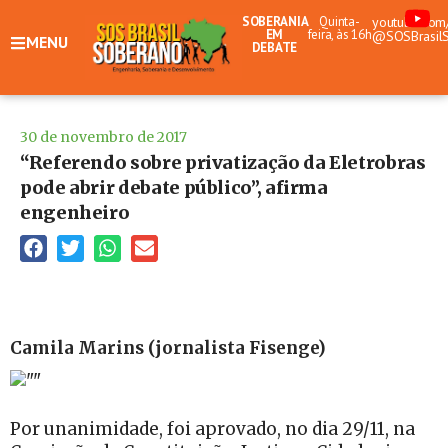
SOBERANIA
Quinta-
youtube.com
EM
feira, às 16h
@SOSBrasil
MENU
DEBATE
30 de novembro de 2017
“Referendo sobre privatização da Eletrobras
pode abrir debate público”, afirma
engenheiro
Camila Marins (jornalista Fisenge)
Por unanimidade, foi aprovado, no dia 29/11, na