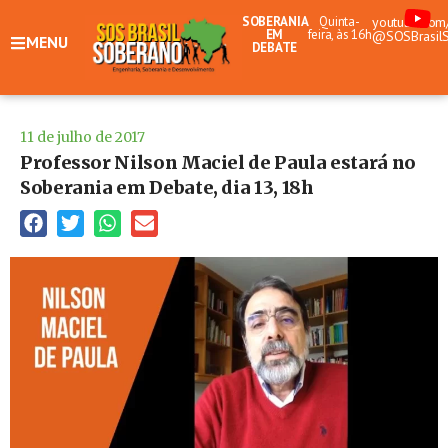
SOBERANIA
Quinta-
youtube.com
EM
feira, às 16h
@SOSBrasil
MENU
DEBATE
11 de julho de 2017
Professor Nilson Maciel de Paula estará no
Soberania em Debate, dia 13, 18h