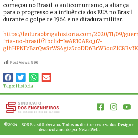
começou no Brasil, o anticomunismo, a aliança
para o progresso e a influência dos EUA no Brasil
durante o golpe de 1964 e na ditadura militar.
https://leituraobrigahistoria.com/2020/11/09/guer
fria-no-brasil/?fbclid=IwAR10ARo_u7-
glhHPNFzBzrQwSrWS4giz5coDD6BrW3ouZlC8Rv3
Post Views:
996
Tags:
História
®2024 – SOS Brasil Soberano. Todos os direitos reservados. Design e
desenvolvimento por
NetartWeb
.