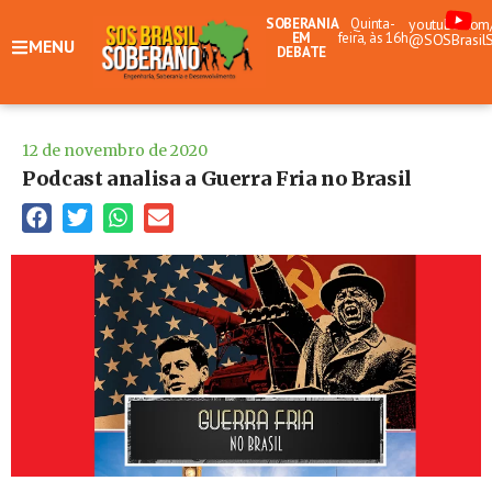
SOBERANIA
Quinta-
youtube.com
EM
feira, às 16h
@SOSBrasil
MENU
DEBATE
12 de novembro de 2020
Podcast analisa a Guerra Fria no Brasil