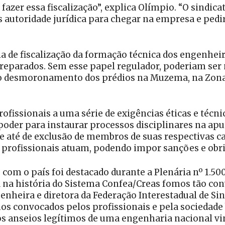
fazer essa fiscalização”, explica Olímpio. “O sindica
autoridade jurídica para chegar na empresa e pedir 
ia de fiscalização da formação técnica dos engenhei
preparados. Sem esse papel regulador, poderiam ser 
do desmoronamento dos prédios na Muzema, na Zona 
fissionais a uma série de exigências éticas e técnic
oder para instaurar processos disciplinares na apur
e até de exclusão de membros de suas respectivas c
 profissionais atuam, podendo impor sanções e obr
com o país foi destacado durante a Plenária nº 1.50
 na história do Sistema Confea/Creas fomos tão co
genheira e diretora da Federação Interestadual de Si
onvocados pelos profissionais e pela sociedade br
s anseios legítimos de uma engenharia nacional vin