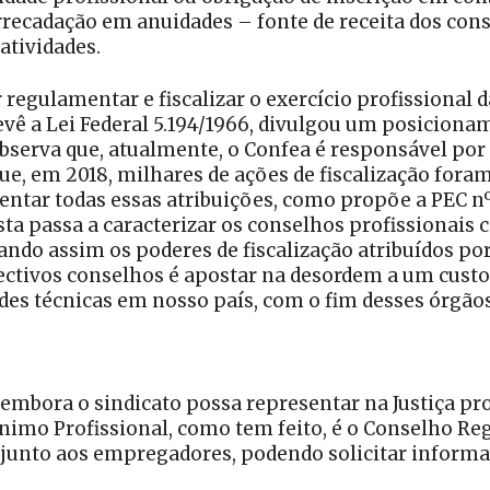
arrecadação em anuidades – fonte de receita dos cons
atividades.
regulamentar e fiscalizar o exercício profissional
vê a Lei Federal 5.194/1966, divulgou um posicionam
observa que, atualmente, o Confea é responsável por
que, em 2018, milhares de ações de fiscalização fora
ntar todas essas atribuições, como propõe a PEC nº 
ta passa a caracterizar os conselhos profissionais c
nando assim os poderes de fiscalização atribuídos por
ectivos conselhos é apostar na desordem a um custo
ades técnicas em nosso país, com o fim desses órgão
embora o sindicato possa representar na Justiça pr
imo Profissional, como tem feito, é o Conselho Reg
ica junto aos empregadores, podendo solicitar infor