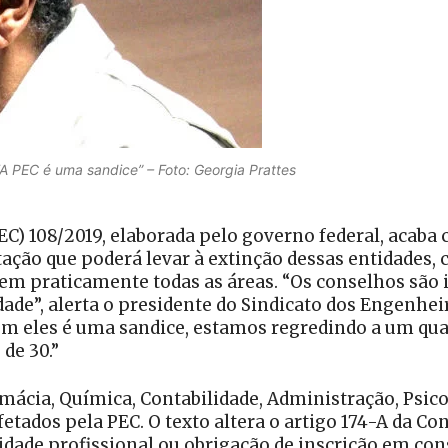
A PEC é uma sandice” – Foto: Georgia Prattes
C) 108/2019, elaborada pelo governo federal, acaba c
ação que poderá levar à extinção dessas entidades,
 em praticamente todas as áreas. “Os conselhos são 
ade”, alerta o presidente do Sindicato dos Engenhei
com eles é uma sandice, estamos regredindo a um qua
de 30.”
mácia, Química, Contabilidade, Administração, Psic
fetados pela PEC. O texto altera o artigo 174-A da Co
vidade profissional ou obrigação de inscrição em con