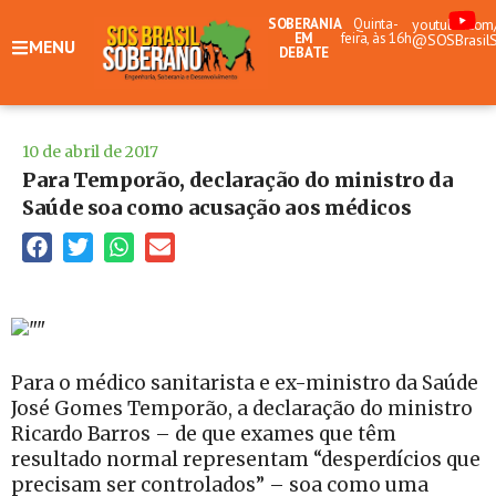
SOBERANIA
Quinta-
youtube.com
EM
feira, às 16h
@SOSBrasil
MENU
DEBATE
10 de abril de 2017
Para Temporão, declaração do ministro da
Saúde soa como acusação aos médicos
Para o médico sanitarista e ex-ministro da Saúde
José Gomes Temporão, a declaração do ministro
Ricardo Barros – de que exames que têm
resultado normal representam “desperdícios que
precisam ser controlados” – soa como uma