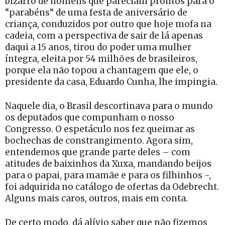
bizarro de homens que pareciam prontos para o
“parabéns” de uma festa de aniversário de
criança, conduzidos por outro que hoje mofa na
cadeia, com a perspectiva de sair de lá apenas
daqui a 15 anos, tirou do poder uma mulher
íntegra, eleita por 54 milhões de brasileiros,
porque ela não topou a chantagem que ele, o
presidente da casa, Eduardo Cunha, lhe impingia.
Naquele dia, o Brasil descortinava para o mundo
os deputados que compunham o nosso
Congresso. O espetáculo nos fez queimar as
bochechas de constrangimento. Agora sim,
entendemos que grande parte deles – com
atitudes de baixinhos da Xuxa, mandando beijos
para o papai, para mamãe e para os filhinhos -,
foi adquirida no catálogo de ofertas da Odebrecht.
Alguns mais caros, outros, mais em conta.
De certo modo, dá alívio saber que não fizemos