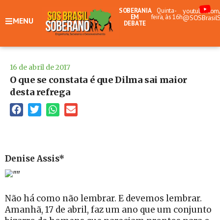
SOBERANIA
Quinta-
youtube.com
EM
feira, às 16h
@SOSBrasil
MENU
DEBATE
16 de abril de 2017
O que se constata é que Dilma sai maior
desta refrega
Denise Assis*
Não há como não lembrar. E devemos lembrar.
Amanhã, 17 de abril, faz um ano que um conjunto