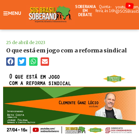
SOBERANIA
Quinta-
youtube.com
EM
feira, às 16h
@SOSBrasil
MENU
DEBATE
25 de abril de 2023
O que está em jogo com a reforma sindical