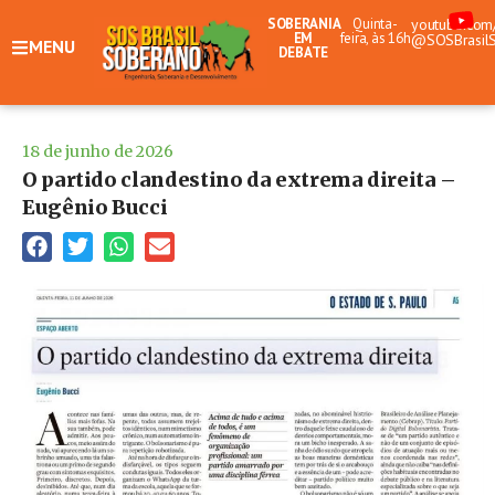
SOBERANIA
Quinta-
youtube.com
EM
feira, às 16h
@SOSBrasil
MENU
DEBATE
18 de junho de 2026
O partido clandestino da extrema direita –
Eugênio Bucci