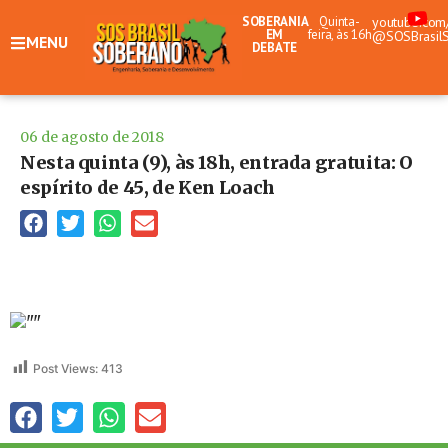
SOBERANIA
Quinta-
youtube.com
EM
feira, às 16h
@SOSBrasil
MENU
DEBATE
06 de agosto de 2018
Nesta quinta (9), às 18h, entrada gratuita: O
espírito de 45, de Ken Loach
Post Views:
413