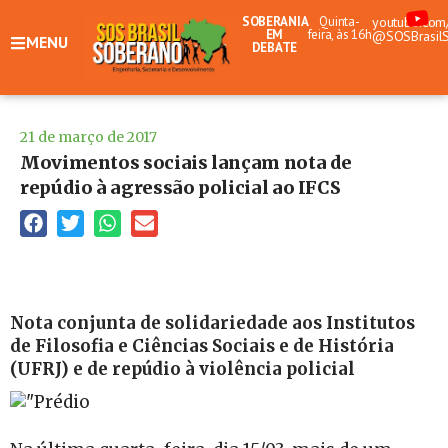
SOBERANIA
Quinta-
youtube.com
EM
feira, às 16h
@SOSBrasil
MENU
DEBATE
21 de março de 2017
Movimentos sociais lançam nota de
repúdio à agressão policial ao IFCS
Nota conjunta de solidariedade aos Institutos
de Filosofia e Ciências Sociais e de História
(UFRJ) e de repúdio à violência policial