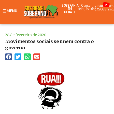
SOBERANIA
Quinta-
youtube.com
EM
feira, às 16h
@SOSBrasil
MENU
DEBATE
28 de fevereiro de 2020
Movimentos sociais se unem contra o
governo