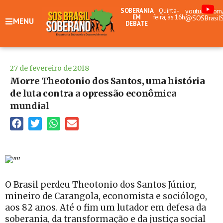
SOBERANIA
Quinta-
youtube.com
EM
feira, às 16h
@SOSBrasil
MENU
DEBATE
27 de fevereiro de 2018
Morre Theotonio dos Santos, uma história
de luta contra a opressão econômica
mundial
O Brasil perdeu Theotonio dos Santos Júnior,
mineiro de Carangola, economista e sociólogo,
aos 82 anos. Até o fim um lutador em defesa da
soberania, da transformação e da justiça social