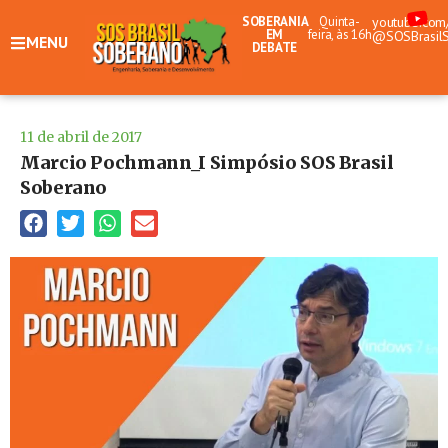
SOBERANIA
Quinta-
youtube.com
EM
feira, às 16h
@SOSBrasil
MENU
DEBATE
11 de abril de 2017
Marcio Pochmann_I Simpósio SOS Brasil
Soberano