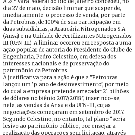
A 24ª Vara Federal do Rio de Janeiro concedeu, no
dia 27 de maio, decisão liminar que suspende,
imediatamente, o processo de venda, por parte
da Petrobras, de 100% de sua participação em
duas subsidiárias, a Araucária Nitrogenados S.A.
(Ansa) e na Unidade de Fertilizantes Nitrogenados
III (UFN-III). A liminar ocorreu em resposta a uma
ação popular de autoria do Presidente do Clube de
Engenharia, Pedro Celestino, em defesa dos
interesses nacionais e de preservação do
patrimônio da Petrobras.
A justificativa para a ação é que a “Petrobras
lançou um ‘plano de desinvestimento’, por meio
do qual a empresa pretende arrecadar 21 bilhões
de dólares no biênio 2017/2018”, inserindo-se,
nele, as vendas da Ansa e da UFN-III, cujas
negociações começaram em setembro de 2017.
Segundo Celestino, no entanto, tal plano “seria
lesivo ao patrimônio público, por ensejar a
realização das operações sem licitação, através