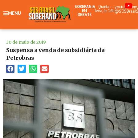
SOBERANIA
Quinta-
youtube.com
EM
feira, às 16h
@SOSBrasil
MENU
DEBATE
30 de maio de 2019
Suspensa a venda de subsidiária da
Petrobras