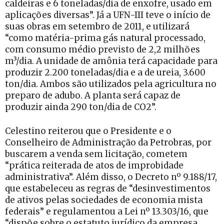
caldeiras e 6 toneladas/dia de enxofre, usado em
aplicações diversas”. Já a UFN-III teve o início de
suas obras em setembro de 2011, e utilizará
“como matéria-prima gás natural processado,
com consumo médio previsto de 2,2 milhões
m³/dia. A unidade de amônia terá capacidade para
produzir 2.200 toneladas/dia e a de ureia, 3.600
ton/dia. Ambos são utilizados pela agricultura no
preparo de adubo. A planta será capaz de
produzir ainda 290 ton/dia de CO2”.
Celestino reiterou que o Presidente e o
Conselheiro de Administração da Petrobras, por
buscarem a venda sem licitação, cometem
“prática reiterada de atos de improbidade
administrativa”. Além disso, o Decreto nº 9.188/17,
que estabeleceu as regras de “desinvestimentos
de ativos pelas sociedades de economia mista
federais” e regulamentou a Lei nº 13.303/16, que
“dispõe sobre o estatuto jurídico da empresa