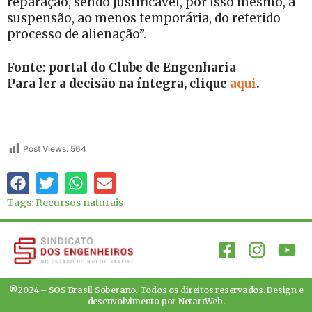
reparação, sendo justificável, por isso mesmo, a
suspensão, ao menos temporária, do referido
processo de alienação”.
Fonte: portal do Clube de Engenharia
Para ler a decisão na íntegra, clique
aqui
.
Post Views:
564
Tags:
Recursos naturais
®2024 – SOS Brasil Soberano. Todos os direitos reservados. Design e
desenvolvimento por
NetartWeb
.