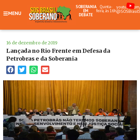
SOBERANIA
Quinta-
youtube.com
EM
feira, às 16h
@SOSBrasil
MENU
DEBATE
16 de dezembro de 2019
Lançada no Rio Frente em Defesa da
Petrobras e da Soberania