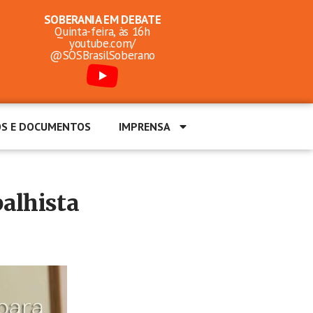
SOBERANIA EM DEBATE
Quinta-feira, às 16h
youtube.com/
@SOSBrasilSoberano
OS E DOCUMENTOS
IMPRENSA
balhista