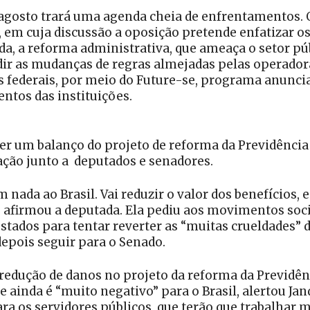
 agosto trará uma agenda cheia de enfrentamentos. O
, em cuja discussão a oposição pretende enfatizar o
ainda, a reforma administrativa, que ameaça o setor 
dir as mudanças de regras almejadas pelas operadoras
es federais, por meio do Future-se, programa anunci
ntos das instituições.
zer um balanço do projeto de reforma da Previdência
zação junto a deputados e senadores.
 nada ao Brasil. Vai reduzir o valor dos benefícios, 
”, afirmou a deputada. Ela pediu aos movimentos so
tados para tentar reverter as “muitas crueldades” d
depois seguir para o Senado.
 redução de danos no projeto da reforma da Previdê
e ainda é “muito negativo” para o Brasil, alertou Ja
ara os servidores públicos, que terão que trabalhar