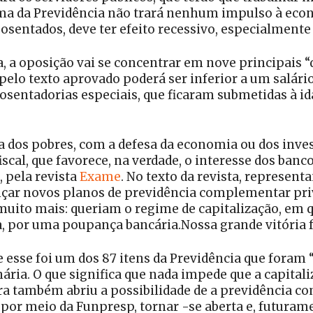
rma da Previdência não trará nenhum impulso à econ
osentados, deve ter efeito recessivo, especialment
 a oposição vai se concentrar em nove principais “d
pelo texto aprovado poderá ser inferior a um salár
aposentadorias especiais, que ficaram submetidas à
sa dos pobres, com a defesa da economia ou dos inv
cal, que favorece, na verdade, o interesse dos bancos
, pela revista
Exame
. No texto da revista, represent
nçar novos planos de previdência complementar priv
 muito mais: queriam o regime de capitalização, em 
a, por uma poupança bancária.Nossa grande vitória fo
esse foi um dos 87 itens da Previdência que foram “
ária. O que significa que nada impede que a capitali
 também abriu a possibilidade de a previdência co
 por meio da Funpresp, tornar -se aberta e, futuram