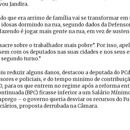
vou Jandira.
tado que era arrimo de família vai se transformar e
 idosas dormindo na rua, segundo dados da Defenso
fazendo é jogar mais gente na rua, em vez de sustent
acre sobre o trabalhador mais pobre”. Por isso, ap
sem com os deputados nas suas cidades e nos seus 
o segundo turno.”
u reduzir alguns danos, destacou a deputada do PCd
ssores e policiais, e do tempo minimo de contribuiç
0, para os que entrem no regime após a reforma en
ontinuada (BPC) ficasse inferior a um Salário Mínimo
rego – o governo queria desviar os recursos do F
ciários, proposta derrubada na Câmara.