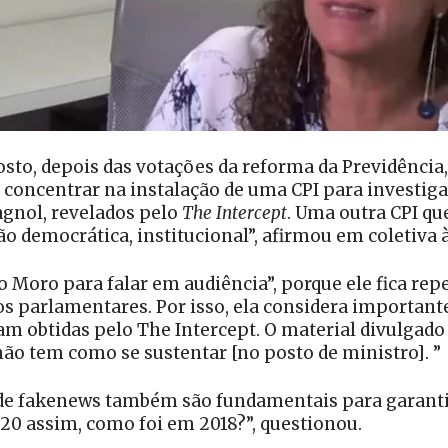
sto, depois das votações da reforma da Previdência, 
 concentrar na instalação de uma CPI para investigar
agnol, revelados pelo
The Intercept
. Uma outra CPI qu
o democrática, institucional”, afirmou em coletiva à
o Moro para falar em audiência”, porque ele fica r
 parlamentares. Por isso, ela considera importante q
m obtidas pelo The Intercept. O material divulgado 
ão tem como se sustentar [no posto de ministro]. ”
de fakenews também são fundamentais para garantir
20 assim, como foi em 2018?”, questionou.