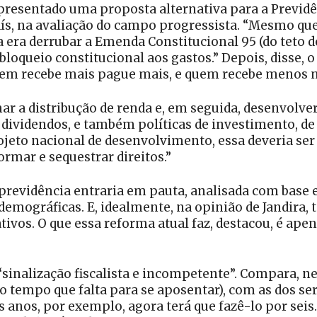
 apresentado uma proposta alternativa para a Previd
aís, na avaliação do campo progressista. “Mesmo qu
 era derrubar a Emenda Constitucional 95 (do teto 
oqueio constitucional aos gastos.” Depois, disse, 
quem recebe mais pague mais, e quem recebe menos nã
ar a distribução de renda e, em seguida, desenvolver 
e dividendos, e também políticas de investimento, d
eto nacional de desenvolvimento, essa deveria ser a
rmar e sequestrar direitos.”
previdência entraria em pauta, analisada com base 
 demográficas. E, idealmente, na opinião de Jandira,
ivos. O que essa reforma atual faz, destacou, é apen
inalização fiscalista e incompetente”. Compara, nes
o tempo que falta para se aposentar), com as dos s
s anos, por exemplo, agora terá que fazê-lo por seis