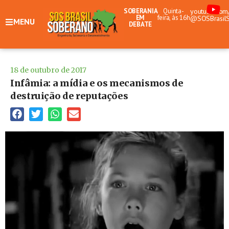
SOBERANIA
Quinta-
youtube.com
EM
feira, às 16h
@SOSBrasil
MENU
DEBATE
18 de outubro de 2017
Infâmia: a mídia e os mecanismos de
destruição de reputações