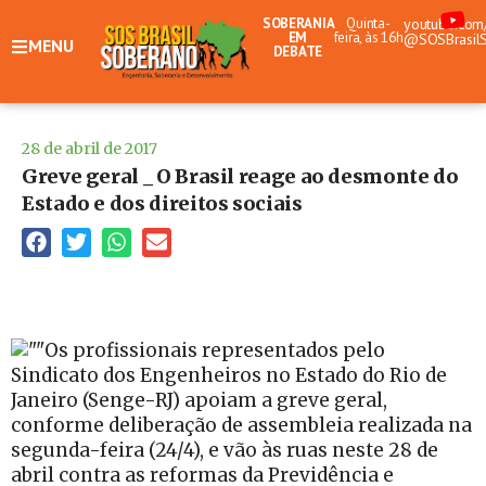
SOBERANIA
Quinta-
youtube.com
EM
feira, às 16h
@SOSBrasil
MENU
DEBATE
28 de abril de 2017
Greve geral _ O Brasil reage ao desmonte do
Estado e dos direitos sociais
Os profissionais representados pelo
Sindicato dos Engenheiros no Estado do Rio de
Janeiro (Senge-RJ) apoiam a greve geral,
conforme deliberação de assembleia realizada na
segunda-feira (24/4), e vão às ruas neste 28 de
abril contra as reformas da Previdência e