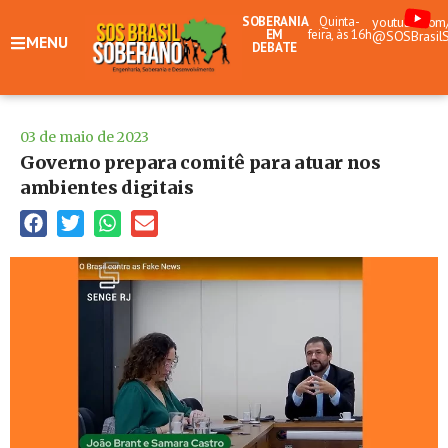
SOBERANIA
Quinta-
youtube.com
EM
feira, às 16h
@SOSBrasil
MENU
DEBATE
03 de maio de 2023
Governo prepara comitê para atuar nos
ambientes digitais