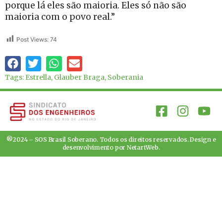
porque lá eles são maioria. Eles só não são
maioria com o povo real.”
Post Views:
74
Tags:
Estrella
,
Glauber Braga
,
Soberania
®2024 – SOS Brasil Soberano. Todos os direitos reservados. Design e
desenvolvimento por
NetartWeb
.