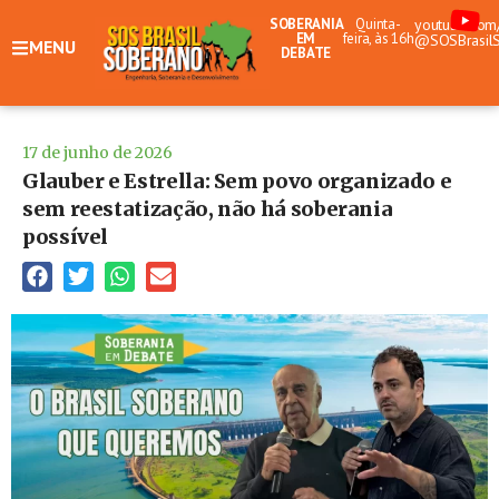
SOBERANIA
Quinta-
youtube.com
EM
feira, às 16h
@SOSBrasil
MENU
DEBATE
17 de junho de 2026
Glauber e Estrella: Sem povo organizado e
sem reestatização, não há soberania
possível