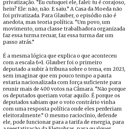
privatização. “Eu cutuquei ele, falei: tu é corajoso,
hein? Ele: não, não. E saiu.” A Casa da Moeda não
foi privatizada. Para Glauber, o episódio não é
anedota, mas teoria política. “Um povo, um
movimento, uma classe trabalhadora organizada
faz essa turma recuar, faz essa turma dar um
passo atrás.”
É a mesma lógica que explica o que aconteceu
com a escala 6×1. Glauber foi o primeiro
deputado a subir à tribuna sobre o tema, em 2023,
sem imaginar que em pouco tempo a pauta
estaria nacionalizada com força suficiente para
reunir mais de 400 votos na Câmara. “Não porque
os deputados queriam votar aquilo. É porque os
deputados sabiam que o voto contrário vinha
com uma resposta política onde eles perderiam
eleitoralmente.” O mesmo raciocínio, defende
ele, pode funcionar para a tarifa de energia, para
a reestatização da Eletrobras, para qualquer