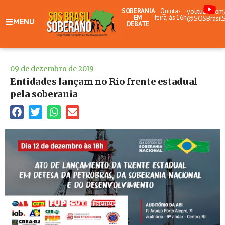
SOBERANIA
Quinta-
youtube.com
EM
feira, às 16h
@SOSBrasil
MENU
DEBATE
09 de dezembro de 2019
Entidades lançam no Rio frente estadual
pela soberania