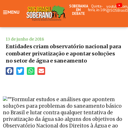
SOBERANIA
Quinta-
youtube.com
EM
feira, às 16h
@SOSBrasil
MENU
DEBATE
13 de junho de 2018
Entidades criam observatório nacional para
combater privatização e apontar soluções
no setor de água e saneamento
Formular estudos e análises que apontem
soluções para problemas do saneamento básico
no Brasil e lutar contra qualquer tentativa de
privatização da água são alguns dos objetivos do
Observatório Nacional dos Direitos à Água e ao