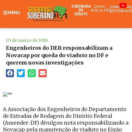
SOBERANIA
Quinta-
youtube.com
EM
feira, às 16h
@SOSBrasil
MENU
DEBATE
05 de março de 2018
Engenheiros do DER responsabilizam a
Novacap por queda do viaduto no DF e
querem novas investigações
A Associação dos Engenheiros do Departamento
de Estradas de Rodagem do Distrito Federal
(Assender-DF) divulgou nota responsabilizando a
Novacap pela manutenção do viaduto no Eixão